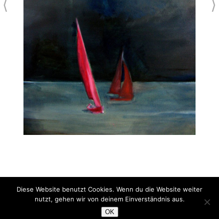
⟨
⟩
Diese Website benutzt Cookies. Wenn du die Website weiter
Vor dem Sturm (Detail)
nutzt, gehen wir von deinem Einverständnis aus.
Öl/Lw.
OK