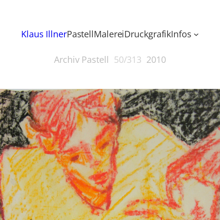
Klaus Illner
Pastell
Malerei
Druckgrafik
Infos
Archiv Pastell
50/313
2010