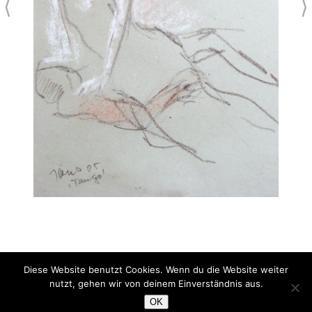
⟨
⟩
Diese Website benutzt Cookies. Wenn du die Website weiter
Tango
nutzt, gehen wir von deinem Einverständnis aus.
Pastell auf Papier
OK