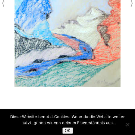
⟨
⟩
Diese Website benutzt Cookies. Wenn du die Website weiter
surreale Landschaft
nutzt, gehen wir von deinem Einverständnis aus.
Pastell
OK