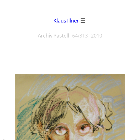
Klaus Illner
Archiv Pastell
64/313
2010