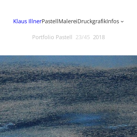
Klaus Illner
Pastell
Malerei
Druckgrafik
Infos
Portfolio Pastell
23/45
2018