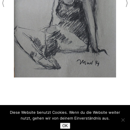
⟨
⟩
Diese Website benutzt Cookies. Wenn du die Website weiter
in sich ruhend
nutzt, gehen wir von deinem Einverständnis aus.
Kohle/Kreide/Rötel
OK