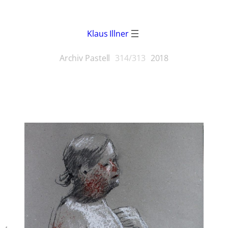
Klaus Illner
Archiv Pastell
314/313
2018