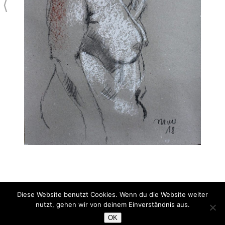
⟨
Diese Website benutzt Cookies. Wenn du die Website weiter
Gesa nachdenklich
nutzt, gehen wir von deinem Einverständnis aus.
Kohle/Kreide/Rötel
OK