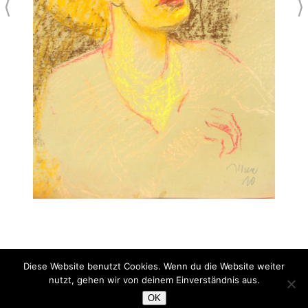
⟨
⟩
Diese Website benutzt Cookies. Wenn du die Website weiter
Beobachtung
nutzt, gehen wir von deinem Einverständnis aus.
Pastell
OK