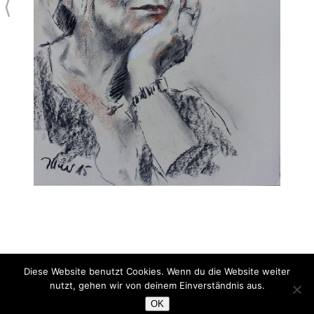
⟨
Diese Website benutzt Cookies. Wenn du die Website weiter
Bärbel, meine Frau
nutzt, gehen wir von deinem Einverständnis aus.
Kohle/Kreide/Rötel
OK