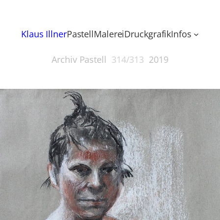
Klaus Illner
Pastell
Malerei
Druckgrafik
Infos
Archiv Pastell
314/313
2019