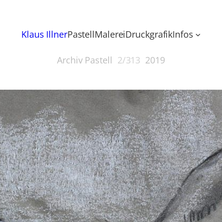
Klaus Illner
Pastell
Malerei
Druckgrafik
Infos
Archiv Pastell
2/313
2019