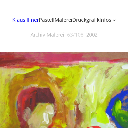
Klaus Illner
Pastell
Malerei
Druckgrafik
Infos
Archiv Malerei
63/108
2002