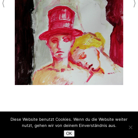
⟨
⟩
Diese Website benutzt Cookies. Wenn du die Website weiter
Surreales
nutzt, gehen wir von deinem Einverständnis aus.
Acryl auf Papier
OK