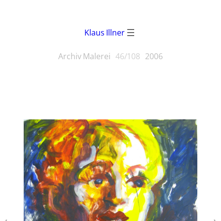
Klaus Illner
Archiv Malerei
46/108
2006