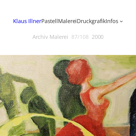
Klaus Illner
Pastell
Malerei
Druckgrafik
Infos
Archiv Malerei
87/108
2000