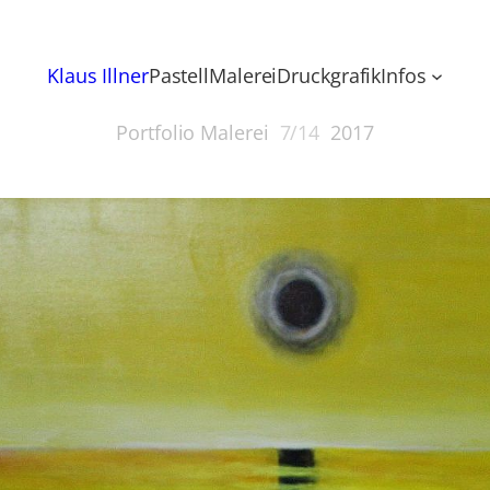
Klaus Illner
Pastell
Malerei
Druckgrafik
Infos
Portfolio Malerei
7/14
2017