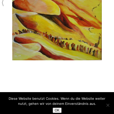
⟨
Diese Website benutzt Cookies. Wenn du die Website weiter
Gelbkunst: mare nostrum (Triptychon linker Flügel)
nutzt, gehen wir von deinem Einverständnis aus.
Acryl/Lw.
OK