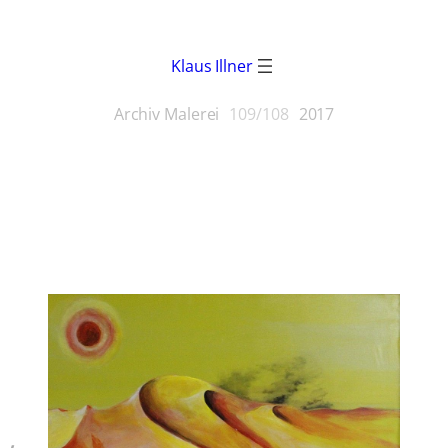
Klaus Illner
Archiv Malerei
109/108
2017