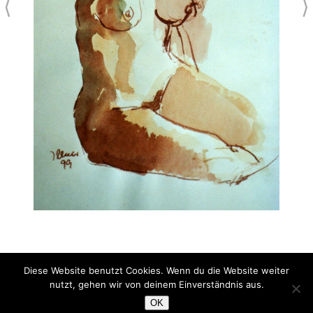
⟨
⟩
Diese Website benutzt Cookies. Wenn du die Website weiter
Aktstudie
nutzt, gehen wir von deinem Einverständnis aus.
Wasserfarbe/Rötelstift auf Papier
OK