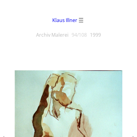
Klaus Illner
Archiv Malerei
94/108
1999