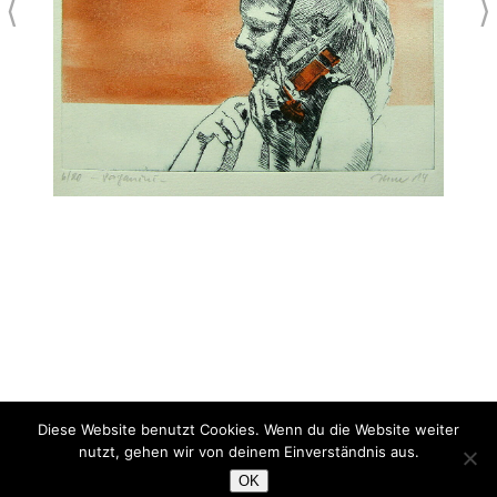
⟨
⟩
Diese Website benutzt Cookies. Wenn du die Website weiter
Paganini
nutzt, gehen wir von deinem Einverständnis aus.
colorierte Kaltnadelradierung, Schablonentechnik
OK