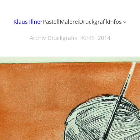
Klaus Illner
Pastell
Malerei
Druckgrafik
Infos
Archiv Druckgrafik
46/45
2014