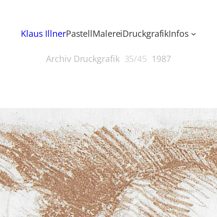
Klaus Illner
Pastell
Malerei
Druckgrafik
Infos
Archiv Druckgrafik
35/45
1987