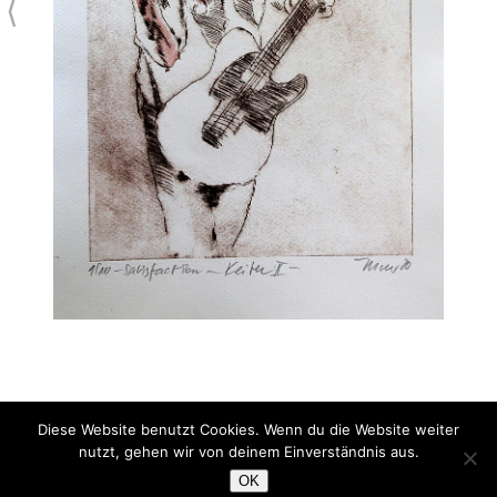
⟨
Diese Website benutzt Cookies. Wenn du die Website weiter
Keith II
nutzt, gehen wir von deinem Einverständnis aus.
Kaltnadelradierung coloriert
OK