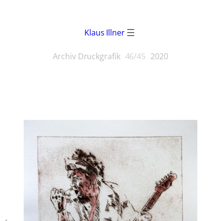
Klaus Illner
Archiv Druckgrafik
46/45
2020